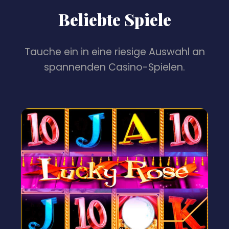
Beliebte Spiele
Tauche ein in eine riesige Auswahl an
spannenden Casino-Spielen.