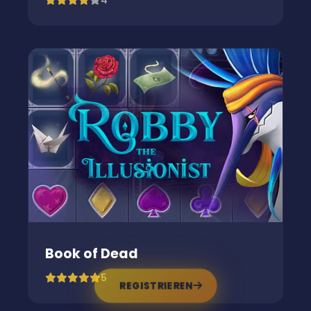
Book of Dead
5
REGISTRIEREN