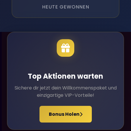
HEUTE GEWONNEN
Top Aktionen warten
Sichere dir jetzt dein Willkommenspaket und
einzigartige VIP-Vorteile!
Bonus Holen