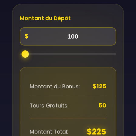
Montant du Dépôt
$
$125
Montant du Bonus:
50
Tours Gratuits:
$225
Montant Total: