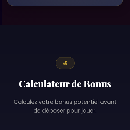
💰
Calculateur de Bonus
Calculez votre bonus potentiel avant
de déposer pour jouer.