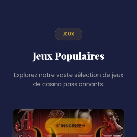
JEUX
Jeux Populaires
Explorez notre vaste sélection de jeux
de casino passionnants.
S'INSCRIRE