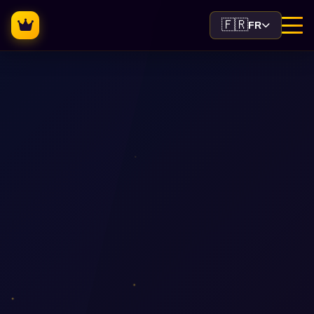
🇫🇷
FR