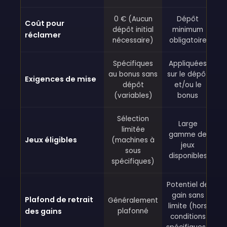
0 € (Aucun
Dépôt
Coût pour
dépôt initial
minimum
réclamer
nécessaire)
obligatoire
Spécifiques
Appliquées
au bonus sans
sur le dépôt
Exigences de mise
dépôt
et/ou le
(variables)
bonus
Sélection
Large
limitée
gamme de
Jeux éligibles
(machines à
jeux
sous
disponibles
spécifiques)
Potentiel de
gain sans
Plafond de retrait
Généralement
limite (hors
des gains
plafonné
conditions