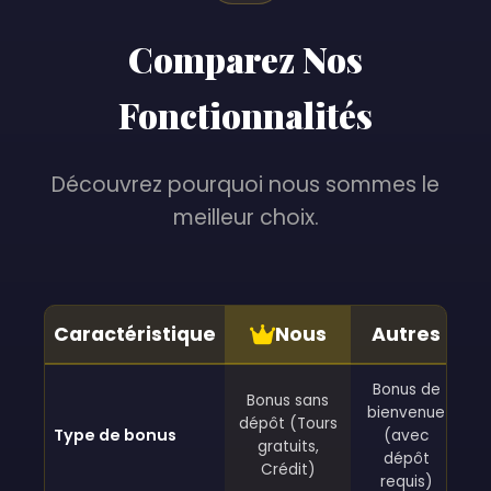
Comparez Nos
Fonctionnalités
Découvrez pourquoi nous sommes le
meilleur choix.
Caractéristique
Nous
Autres
Bonus de
Bonus sans
bienvenue
dépôt (Tours
Type de bonus
(avec
gratuits,
dépôt
Crédit)
requis)