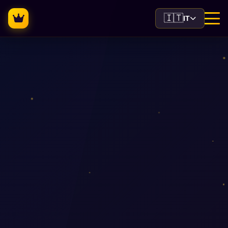
🇮🇹
IT