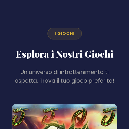
I GIOCHI
Esplora i Nostri Giochi
Un universo di intrattenimento ti
aspetta. Trova il tuo gioco preferito!