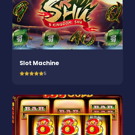
Slot Machine
5