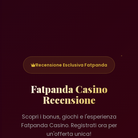
Recensione Esclusiva Fatpanda
Fatpanda Casino
Recensione
Scopri i bonus, giochi e l'esperienza
Fatpanda Casino. Registrati ora per
un'offerta unica!