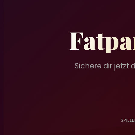
Fatpa
Sichere dir jetz
SPIEL